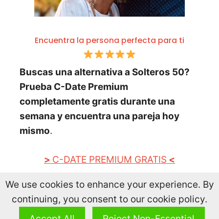
Encuentra la persona perfecta para ti
Buscas una alternativa a Solteros 50?
Prueba C-Date Premium
completamente gratis durante una
semana y encuentra una pareja hoy
mismo
.
>
C-DATE PREMIUM GRATIS
<
We use cookies to enhance your experience. By
continuing, you consent to our cookie policy.
Salsacita.com |
Mapa del Sitio
Accept All
Reject Non-Essential