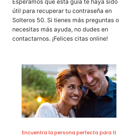
Esperamos que esta guía te haya sido
útil para recuperar tu contraseña en
Solteros 50. Si tienes más preguntas o
necesitas más ayuda, no dudes en
contactarnos. ¡Felices citas online!
Encuentra la persona perfecta para ti