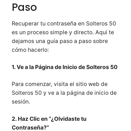
Paso
Recuperar tu contraseña en Solteros 50
es un proceso simple y directo. Aquí te
dejamos una guía paso a paso sobre
cómo hacerlo:
1. Ve a la Página de Inicio de Solteros 50
Para comenzar, visita el sitio web de
Solteros 50 y ve a la página de inicio de
sesión.
2. Haz Clic en “¿Olvidaste tu
Contraseña?”