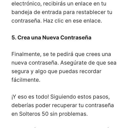
electrónico, recibirás un enlace en tu
bandeja de entrada para restablecer tu
contraseña. Haz clic en ese enlace.
5. Crea una Nueva Contraseña
Finalmente, se te pedirá que crees una
nueva contraseña. Asegúrate de que sea
segura y algo que puedas recordar
fácilmente.
¡Y eso es todo! Siguiendo estos pasos,
deberías poder recuperar tu contraseña
en Solteros 50 sin problemas.