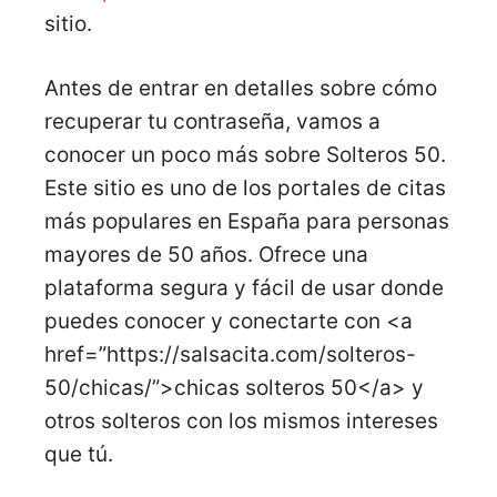
sitio.
Antes de entrar en detalles sobre cómo
recuperar tu contraseña, vamos a
conocer un poco más sobre Solteros 50.
Este sitio es uno de los portales de citas
más populares en España para personas
mayores de 50 años. Ofrece una
plataforma segura y fácil de usar donde
puedes conocer y conectarte con <a
href=”https://salsacita.com/solteros-
50/chicas/”>chicas solteros 50</a> y
otros solteros con los mismos intereses
que tú.