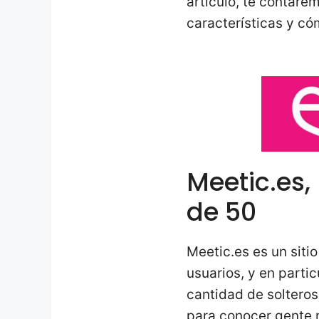
artículo, te contare
características y c
Meetic.es,
de 50
Meetic.es es un siti
usuarios, y en parti
cantidad de solteros
para conocer gente n