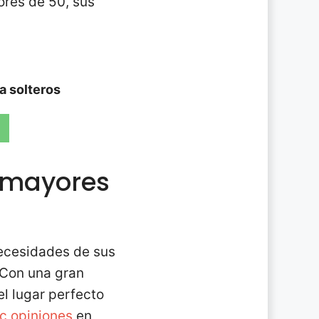
ores de 50, sus
ra solteros
a mayores
necesidades de sus
. Con una gran
el lugar perfecto
c opiniones
en