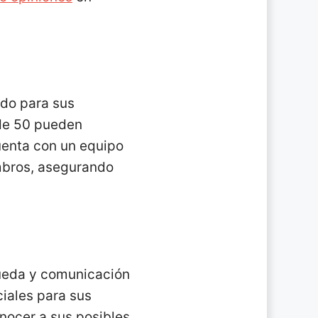
odo para sus
 de 50 pueden
uenta con un equipo
mbros, asegurando
queda y comunicación
ciales para sus
onocer a sus posibles