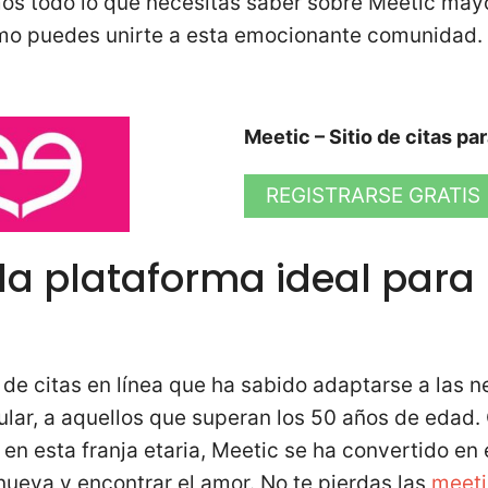
mos todo lo que necesitas saber sobre Meetic may
ómo puedes unirte a esta emocionante comunidad.
Meetic – Sitio de citas pa
REGISTRARSE GRATIS
 la plataforma ideal par
o de citas en línea que ha sabido adaptarse a las 
cular, a aquellos que superan los 50 años de edad
 en esta franja etaria, Meetic se ha convertido en 
ueva y encontrar el amor. No te pierdas las
meeti