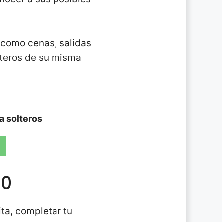
 como cenas, salidas
olteros de su misma
ra solteros
50
ita, completar tu