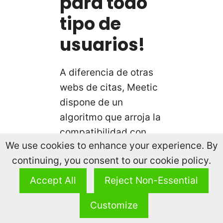
para todo
tipo de
usuarios!
A diferencia de otras
webs de citas, Meetic
dispone de un
algoritmo que arroja la
compatibilidad con
We use cookies to enhance your experience. By
otros usuarios, esto
continuing, you consent to our cookie policy.
según tus respuestas
y la información que
Accept All
Reject Non-Essential
aportas a tu perfil en
Customize
el proceso del registro;
por lo que puede