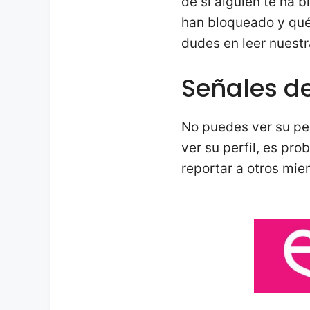
de si alguien te ha 
han bloqueado y qué
dudes en leer nuest
Señales d
No puedes ver su per
ver su perfil, es pr
reportar a otros mie