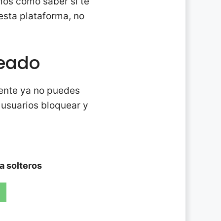
mos cómo saber si te
esta plataforma, no
ueado
pente ya no puedes
 usuarios bloquear y
ra solteros