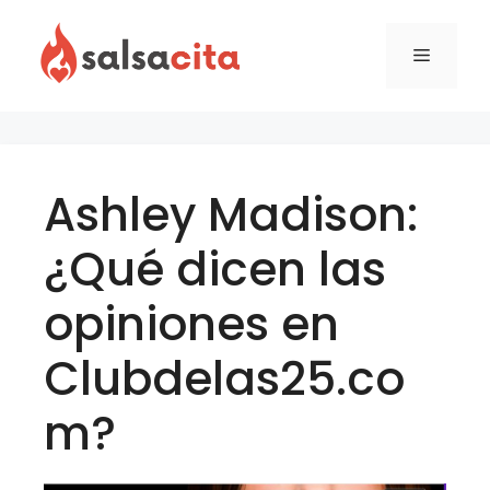
Skip
to
Menu
content
Ashley Madison:
¿Qué dicen las
opiniones en
Clubdelas25.co
m?